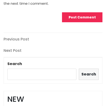
the next time I comment.
Post
Previous
Previous Post
Post
navigation
Next
Next Post
Post
Search
Search
NEW