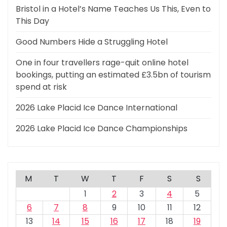
Bristol in a Hotel’s Name Teaches Us This, Even to
This Day
Good Numbers Hide a Struggling Hotel
One in four travellers rage-quit online hotel
bookings, putting an estimated £3.5bn of tourism
spend at risk
2026 Lake Placid Ice Dance International
2026 Lake Placid Ice Dance Championships
M
T
W
T
F
S
S
1
2
3
4
5
6
7
8
9
10
11
12
13
14
15
16
17
18
19