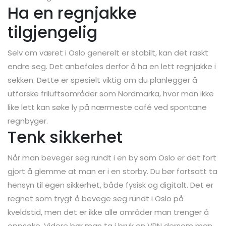
Ha en regnjakke
tilgjengelig
Selv om været i Oslo generelt er stabilt, kan det raskt
endre seg. Det anbefales derfor å ha en lett regnjakke i
sekken. Dette er spesielt viktig om du planlegger å
utforske friluftsområder som Nordmarka, hvor man ikke
like lett kan søke ly på nærmeste café ved spontane
regnbyger.
Tenk sikkerhet
Når man beveger seg rundt i en by som Oslo er det fort
gjort å glemme at man er i en storby. Du bør fortsatt ta
hensyn til egen sikkerhet, både fysisk og digitalt. Det er
regnet som trygt å bevege seg rundt i Oslo på
kveldstid, men det er ikke alle områder man trenger å
oppsøke. Videre bør man ta i bruk en VPN dersom man