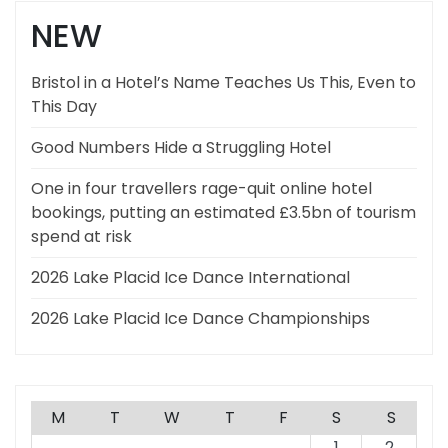
NEW
Bristol in a Hotel’s Name Teaches Us This, Even to
This Day
Good Numbers Hide a Struggling Hotel
One in four travellers rage-quit online hotel
bookings, putting an estimated £3.5bn of tourism
spend at risk
2026 Lake Placid Ice Dance International
2026 Lake Placid Ice Dance Championships
M
T
W
T
F
S
S
1
2