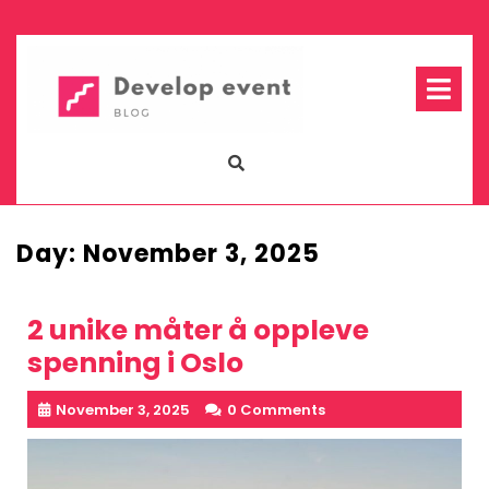
Skip
to
content
Op
Me
Day:
November 3, 2025
2 unike måter å oppleve
spenning i Oslo
November 3, 2025
0 Comments