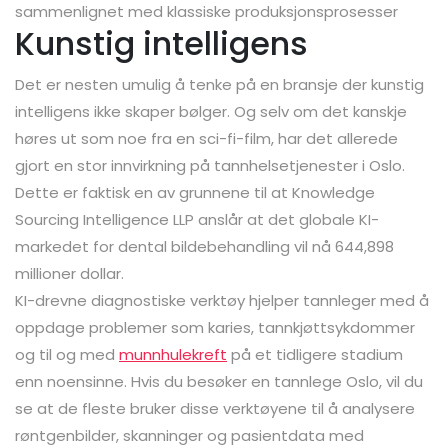
sammenlignet med klassiske produksjonsprosesser
Kunstig intelligens
Det er nesten umulig å tenke på en bransje der kunstig
intelligens ikke skaper bølger. Og selv om det kanskje
høres ut som noe fra en sci-fi-film, har det allerede
gjort en stor innvirkning på tannhelsetjenester i Oslo.
Dette er faktisk en av grunnene til at Knowledge
Sourcing Intelligence LLP anslår at det globale KI-
markedet for dental bildebehandling vil nå 644,898
millioner dollar.
KI-drevne diagnostiske verktøy hjelper tannleger med å
oppdage problemer som karies, tannkjøttsykdommer
og til og med
munnhulekreft
på et tidligere stadium
enn noensinne. Hvis du besøker en tannlege Oslo, vil du
se at de fleste bruker disse verktøyene til å analysere
røntgenbilder, skanninger og pasientdata med