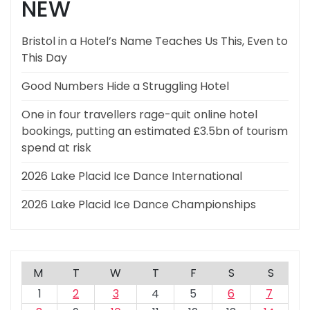
NEW
Bristol in a Hotel’s Name Teaches Us This, Even to
This Day
Good Numbers Hide a Struggling Hotel
One in four travellers rage-quit online hotel
bookings, putting an estimated £3.5bn of tourism
spend at risk
2026 Lake Placid Ice Dance International
2026 Lake Placid Ice Dance Championships
M
T
W
T
F
S
S
1
2
3
4
5
6
7