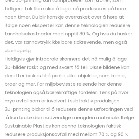
Med 3D-printing kan tannproteser som kroner, som
tidligere tok flere uker å lage, nå produseres på bare
noen timer. Du blir kanskje overrasket over å høre at
ifølge noen eksperter kan denne teknologien redusere
tannhelsekostnader med opptil 80 %. Og hvis du husker
det, var tannavtrykk ikke bare tidkrevende, men også
ubehagelig.
Heldigvis gjør intraorale skannere det nå mulig å lage
3D-bilder raskt og med svært få feil. Disse bildene kan
deretter brukes til å printe ulike objekter, som kroner,
broer og mer. For miljøbevisste reisende har denne
teknologien også bærekraftige fordeler. Tenk på hvor
mye avfall som er involvert i subtraktiv produksjon.
3D-printing bidrar til å redusere denne utfordringen ved
å kun bruke den nødvendige mengden materiale. Ifølge
Sustainable Plastics kan denne teknologien faktisk
redusere produksjonsavfall med mellom 70 % og 90 %