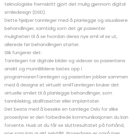
teknologiske fremskritt gjort det mulig gjennom digital
smiledesign (DSD).
Dette hjelper tannleger med å planlegge og visualisere
behandlinger, samtidig som det gir pasienter
muligheten til å se hvordan deres nye smil vil se ut,
allerede før behandlingen starter.
Slik fungerer det:
Tannlegen tar digitale bilder og videoer av pasientens
ansikt og munnBildene lastes opp i
programvarenTannlegen og pasienten jobber sammen
med å designe et virtuelt smilTannlegen bruker det
virtuelle smilet til å planlegge behandlinger, som
tannbleking, skallfasetter eller implantater.
Det beste med å besøke en tannlege Oslo for slike
prosedyrer er den forbedrede kommunikasjonen du kan
forvente. Husk at du får se sluttresultatet på forhånd,
noe som kan gi økt selvtillit. Prosedyren er også mer